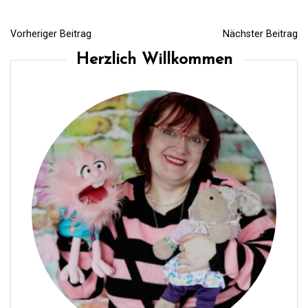
Vorheriger Beitrag
Nächster Beitrag
B
Herzlich Willkommen
e
i
t
r
a
g
s
n
a
v
i
g