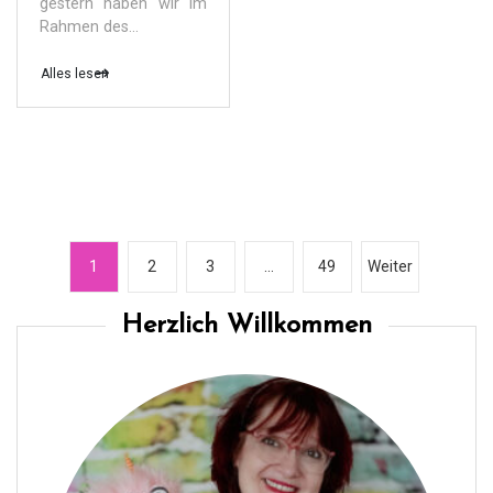
gestern haben wir im
Rahmen des...
Alles lesen
S
1
2
3
…
49
Weiter
e
i
Herzlich Willkommen
t
e
n
n