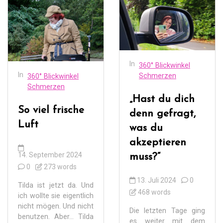
In
360° Blickwinkel
In
Schmerzen
360° Blickwinkel
Schmerzen
„Hast du dich
So viel frische
denn gefragt,
Luft
was du
akzeptieren
14. September 2024
muss?“
0
273 words
13. Juli 2024
0
Tilda ist jetzt da. Und
468 words
ich wollte sie eigentlich
nicht mögen. Und nicht
Die letzten Tage ging
benutzen. Aber… Tilda
es weiter mit dem