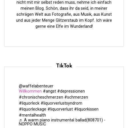
nicht mit mir selbst reden muss, nehme ich einfach
e
meinen Blog. Schön, dass ihr da seid, in meiner
i
schrägen Welt aus Fotografie, aus Musik, aus Kunst
und aus jeder Menge Glitzerstaub im Kopf. Ich wäre
t
gerne eine Elfe im Wunderland!
r
ä
g
e
TikTok
@waffelabenteuer
Willkommen
#angst
#depressionen
#chronischeschmerzen
#schmerzen
#liquorleck
#liquorverlustsyndrom
#liquorleckage
#liquorverlust
#liquorkissen
#mentalhealth
♬ A warm piano instrumental ballad(808701) -
NOPPO MUSIC