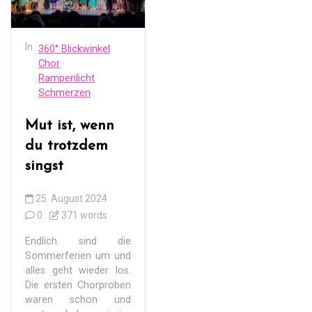
In
360° Blickwinkel
Chor
Rampenlicht
Schmerzen
Mut ist, wenn
du trotzdem
singst
25. August 2024
0
371 words
Endlich sind die
Sommerferien um und
alles geht wieder los.
Die ersten Chorproben
waren schon und