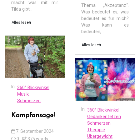
macht was mit mir.
Thema „Akzeptanz“.
Tilda gibt...
Was bedeutet es, was
bedeutet es für mich?
Alles lesen
Was kann es
bedeuten,...
Alles lesen
In
360° Blickwinkel
Musik
Schmerzen
In
360° Blickwinkel
Kampfansage!
Gedankenfetzen
Schmerzen
Therapie
7. September 2024
Übergewicht
0
375 words