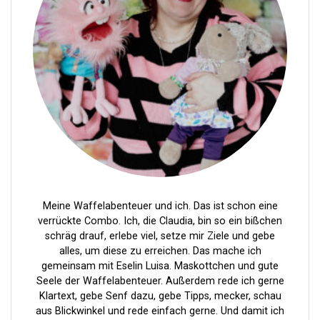
u
m
m
e
r
i
e
r
u
n
Meine Waffelabenteuer und ich. Das ist schon eine
g
verrückte Combo. Ich, die Claudia, bin so ein bißchen
schräg drauf, erlebe viel, setze mir Ziele und gebe
d
alles, um diese zu erreichen. Das mache ich
e
gemeinsam mit Eselin Luisa. Maskottchen und gute
Seele der Waffelabenteuer. Außerdem rede ich gerne
r
Klartext, gebe Senf dazu, gebe Tipps, mecker, schau
B
aus Blickwinkel und rede einfach gerne. Und damit ich