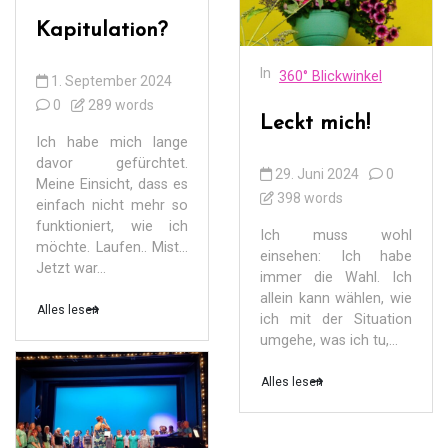
Kapitulation?
In
360° Blickwinkel
1. September 2024
0
289 words
Leckt mich!
Ich habe mich lange
davor gefürchtet.
29. Juni 2024
0
Meine Einsicht, dass es
398 words
einfach nicht mehr so
funktioniert, wie ich
Ich muss wohl
möchte. Laufen.. Mist…
einsehen: Ich habe
Jetzt war...
immer die Wahl. Ich
allein kann wählen, wie
Alles lesen
ich mit der Situation
umgehe, was ich tu,...
Alles lesen