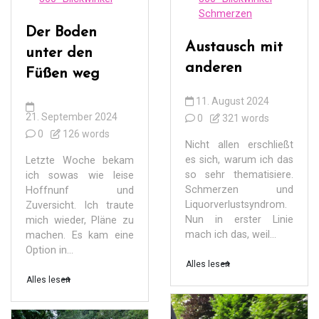
Schmerzen
Der Boden
Austausch mit
unter den
anderen
Füßen weg
11. August 2024
21. September 2024
0
321 words
0
126 words
Nicht allen erschließt
es sich, warum ich das
Letzte Woche bekam
so sehr thematisiere.
ich sowas wie leise
Schmerzen und
Hoffnunf und
Liquorverlustsyndrom.
Zuversicht. Ich traute
Nun in erster Linie
mich wieder, Pläne zu
mach ich das, weil...
machen. Es kam eine
Option in...
Alles lesen
Alles lesen