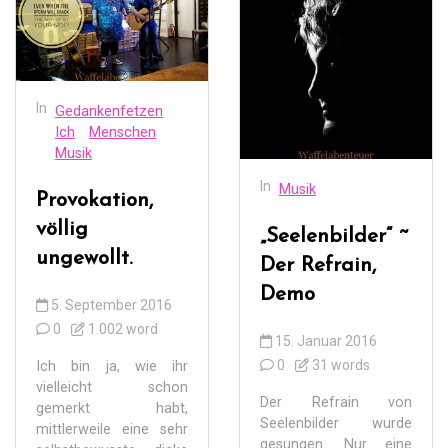
In
Gedankenfetzen
Ich
Menschen
Musik
In
Musik
Provokation,
völlig
„Seelenbilder“ ~
ungewollt.
Der Refrain,
Demo
5. September 2016
0
1.002 word
15. Januar 2016
0
31 words
Ich bin ja, wie ihr
vielleicht schon
Der Refrain von
gemerkt habt,
Seelenbilder wurde
mittlerweile eine sehr
gesungen. Nur eine