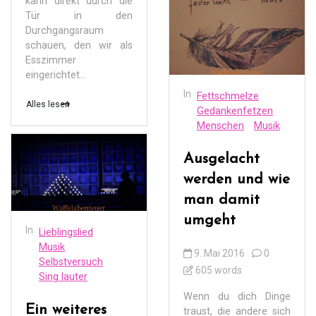
kann direkt durch die
Tür in den
Durchgangsraum
schauen, den wir als
Esszimmer
eingerichtet...
In
Fettschmelze
Alles lesen
Gedankenfetzen
Menschen
Musik
Ausgelacht
werden und wie
man damit
umgeht
In
Lieblingslied
Musik
9. Mai 2016
0
Selbstversuch
605 words
Sing lauter
Wenn du dich Dinge
Ein weiteres
traust, die andere sich