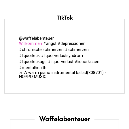
TikTok
@waffelabenteuer
Willkommen
#angst
#depressionen
#chronischeschmerzen
#schmerzen
#liquorleck
#liquorverlustsyndrom
#liquorleckage
#liquorverlust
#liquorkissen
#mentalhealth
♬ A warm piano instrumental ballad(808701) -
NOPPO MUSIC
Waffelabenteuer