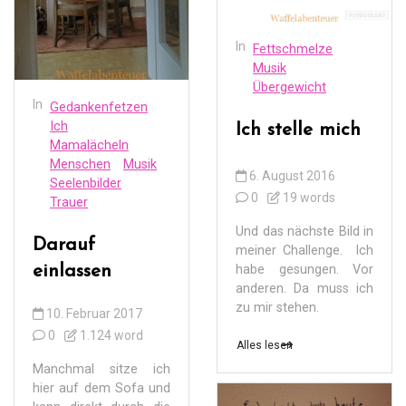
In
Fettschmelze
Musik
Übergewicht
In
Gedankenfetzen
Ich
Ich stelle mich
Mamalächeln
Menschen
Musik
6. August 2016
Seelenbilder
0
19 words
Trauer
Und das nächste Bild in
Darauf
meiner Challenge. Ich
einlassen
habe gesungen. Vor
anderen. Da muss ich
zu mir stehen.
10. Februar 2017
0
1.124 word
Alles lesen
Manchmal sitze ich
hier auf dem Sofa und