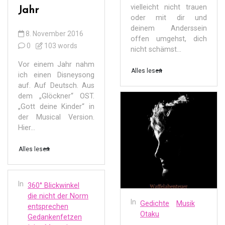
vielleicht nicht trauen
Jahr
oder mit dir und
deinem Anderssein
8. November 2016
offen umgehst, dich
0
103 words
nicht schämst...
Vor einem Jahr nahm
Alles lesen
ich einen Disneysong
auf. Auf Deutsch. Aus
dem „Glöckner“ OST.
„Gott deine Kinder“ in
der Musical Version.
Hier...
Alles lesen
In
360° Blickwinkel
die nicht der Norm
In
Gedichte
Musik
entsprechen
Otaku
Gedankenfetzen