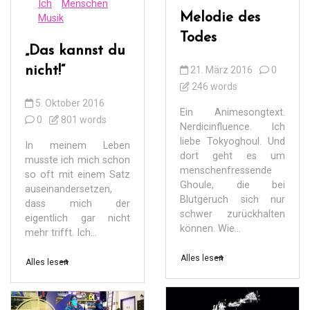
Ich
Menschen
Melodie des
Musik
Todes
„Das kannst du
nicht!“
21. März 2016
0
246 words
5. Oktober 2016
Ein Animesongtext.
0
801 words
Nerdicinfluence. Ich
liebe Tokyoghoul. Und
In meinem Leben
dort geht es um
musste ich mich schon
menschenfressende
so oft mit einem Satz
Ghoule, die bei
auseinandersetzen,
Blutgeruch sich nur
dass mich der
schwer zurückhalten
eigentlich gar nicht
können. Wie...
mehr trifft. Ich...
Alles lesen
Alles lesen