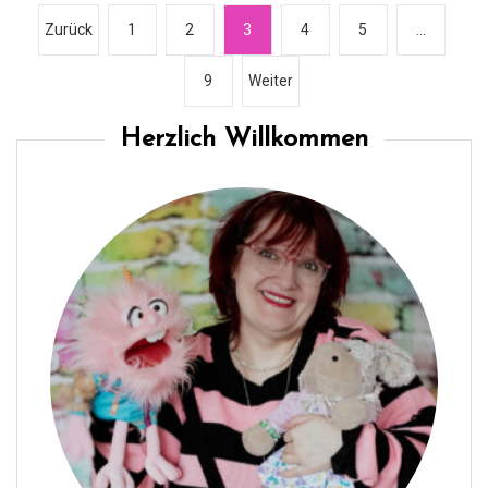
S
Zurück
1
2
3
4
5
…
e
9
Weiter
i
t
Herzlich Willkommen
e
n
n
u
m
m
e
r
i
e