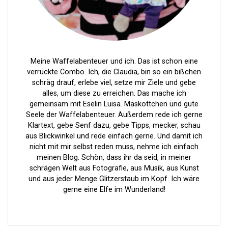
r
u
n
g
Meine Waffelabenteuer und ich. Das ist schon eine
d
verrückte Combo. Ich, die Claudia, bin so ein bißchen
e
schräg drauf, erlebe viel, setze mir Ziele und gebe
alles, um diese zu erreichen. Das mache ich
r
gemeinsam mit Eselin Luisa. Maskottchen und gute
B
Seele der Waffelabenteuer. Außerdem rede ich gerne
Klartext, gebe Senf dazu, gebe Tipps, mecker, schau
e
aus Blickwinkel und rede einfach gerne. Und damit ich
i
nicht mit mir selbst reden muss, nehme ich einfach
meinen Blog. Schön, dass ihr da seid, in meiner
t
schrägen Welt aus Fotografie, aus Musik, aus Kunst
r
und aus jeder Menge Glitzerstaub im Kopf. Ich wäre
gerne eine Elfe im Wunderland!
ä
g
e