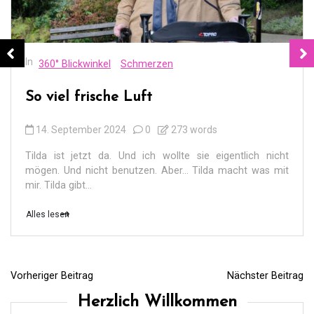
In
360° Blickwinkel
Schmerzen
So viel frische Luft
14. September 2024
0
273 words
Tilda ist jetzt da. Und ich wollte sie eigentlich nicht
mögen. Und nicht benutzen. Aber… Tilda macht was mit
mir. Tilda gibt...
Alles lesen
Vorheriger Beitrag
Nächster Beitrag
B
Herzlich Willkommen
e