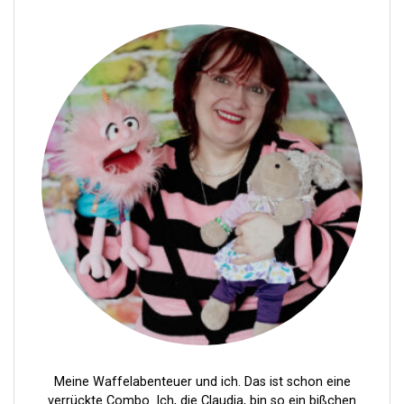
i
t
r
a
g
s
n
a
v
i
g
a
t
i
Meine Waffelabenteuer und ich. Das ist schon eine
verrückte Combo. Ich, die Claudia, bin so ein bißchen