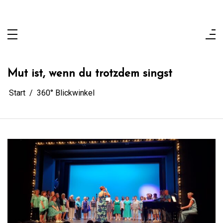
Zum
Inhalt
Wenn man schon einen an der Waffel hat, dann mit
springen
Sahne und Kirschen!
Mut ist, wenn du trotzdem singst
Start
360° Blickwinkel