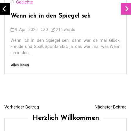
In
Gedichte
Wenn ich in den Spiegel seh
9. April 2020
0
214 words
Wenn ich in den Spiegel seh, dann war da mal Glück,
Freude und Spaß.Spontanität, ja, das war mal was.Wenn
ich in den...
Alles lesen
Vorheriger Beitrag
Nächster Beitrag
B
Herzlich Willkommen
e
i