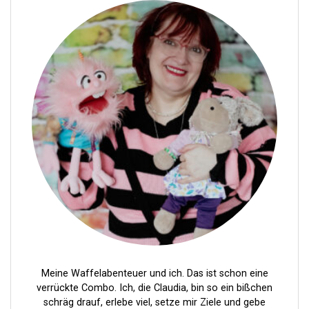
t
r
a
g
s
n
a
v
i
g
a
t
i
Meine Waffelabenteuer und ich. Das ist schon eine
verrückte Combo. Ich, die Claudia, bin so ein bißchen
o
schräg drauf, erlebe viel, setze mir Ziele und gebe