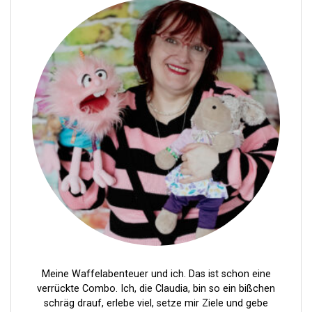
t
r
a
g
s
n
a
v
i
g
a
t
i
Meine Waffelabenteuer und ich. Das ist schon eine
verrückte Combo. Ich, die Claudia, bin so ein bißchen
o
schräg drauf, erlebe viel, setze mir Ziele und gebe