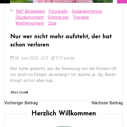
In
360° Blickwinkel
Fotografie
Gedankenfetzen
Glücksmoment
Schmerzen
Therapie
Waffelmoment
Zitat
Nur wer nicht mehr aufsteht, der hat
schon verloren
30. Juni 2023
0
577 words
Wer hätte gedacht, das die Genesung von der Rücken-OP
mir doch so Einiges abverlangt? Ich dachte ja: Op, Reset-
Knopf, sofort alles supi....
Alles lesen
Vorheriger Beitrag
Nächster Beitrag
B
Herzlich Willkommen
e
i