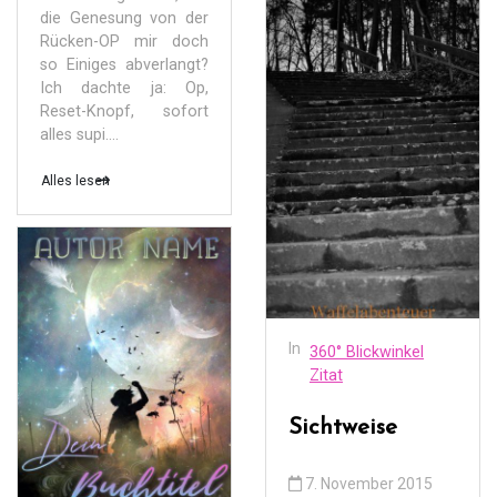
die Genesung von der
Rücken-OP mir doch
so Einiges abverlangt?
Ich dachte ja: Op,
Reset-Knopf, sofort
alles supi....
Alles lesen
In
360° Blickwinkel
Zitat
Sichtweise
7. November 2015