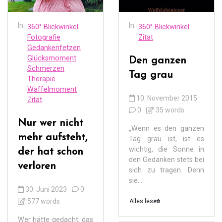
In
In
360° Blickwinkel
360° Blickwinkel
Fotografie
Zitat
Gedankenfetzen
Glücksmoment
Den ganzen
Schmerzen
Tag grau
Therapie
Waffelmoment
10. November 2015
Zitat
0
35 words
Nur wer nicht
„Wenn es den ganzen
mehr aufsteht,
Tag grau ist, ist es
wichtig, die Sonne in
der hat schon
den Gedanken stets bei
verloren
sich zu tragen. Denn
sie...
30. Juni 2023
0
577 words
Alles lesen
Wer hätte gedacht, das