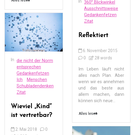
Alles lesen
In
360° Blickwinkel
Ausschnittsweise
Gedankenfetzen
Zitat
Reflektiert
6. November 2015
0
28 words
In
die nicht der Norm
entsprechen
Im Leben läuft nicht
Gedankenfetzen
alles nach Plan. Aber
Ich
Menschen
wenn wir es annehmen
Schubladendenken
und das beste aus
Zitat
allem machen, dann
können sich neue...
Wieviel „Kind“
Alles lesen
ist vertretbar?
2. Mai 2018
0