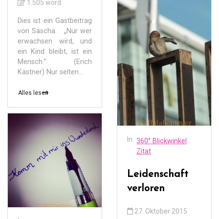
1.505 word
Dies ist ein Gastbeitrag
von Sascha. „Nur wer
erwachsen wird, und
ein Kind bleibt, ist ein
Mensch.“ (Erich
Kästner) Nur selten...
Alles lesen
In
360° Blickwinkel
Zitat
Leidenschaft
verloren
27. Oktober 2015