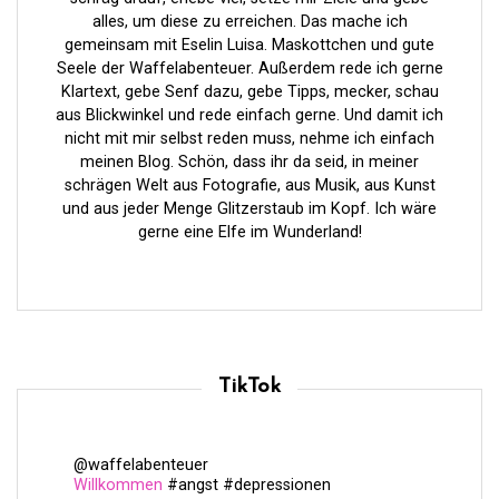
d
alles, um diese zu erreichen. Das mache ich
e
gemeinsam mit Eselin Luisa. Maskottchen und gute
Seele der Waffelabenteuer. Außerdem rede ich gerne
r
Klartext, gebe Senf dazu, gebe Tipps, mecker, schau
B
aus Blickwinkel und rede einfach gerne. Und damit ich
nicht mit mir selbst reden muss, nehme ich einfach
e
meinen Blog. Schön, dass ihr da seid, in meiner
i
schrägen Welt aus Fotografie, aus Musik, aus Kunst
und aus jeder Menge Glitzerstaub im Kopf. Ich wäre
t
gerne eine Elfe im Wunderland!
r
ä
g
e
TikTok
@waffelabenteuer
Willkommen
#angst
#depressionen