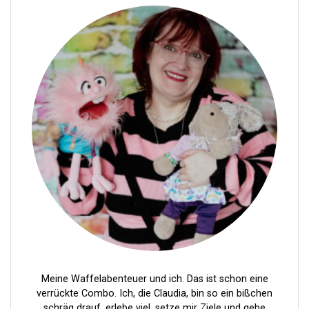
e
n
n
u
m
m
e
r
i
e
r
u
n
Meine Waffelabenteuer und ich. Das ist schon eine
g
verrückte Combo. Ich, die Claudia, bin so ein bißchen
schräg drauf, erlebe viel, setze mir Ziele und gebe