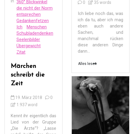
In
360° Blickwinkel
0
35 words
die nicht der Norm
Ich liebe noch das, was
entsprechen
ich da tu, aber ich mag
Gedankenfetzen
eben auch andere
Ich
Menschen
Sachen, und
Schubladendenken
manchmal rücken
Seelenbilder
diese anderen Dinge
Übergewicht
dann...
Zitat
Alles lesen
Märchen
schreibt die
Zeit
19. März 2018
0
1.937 word
Kennt ihr eigentlich das
Lied von der Gruppe
„Die Ärzte“? „Lasse