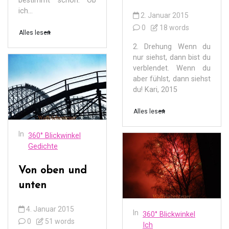
bestimmt schon. Ob
ich...
2. Januar 2015
0
18 words
Alles lesen
2. Drehung Wenn du
nur siehst, dann bist du
verblendet. Wenn du
aber fühlst, dann siehst
du! Kari, 2015
Alles lesen
In
360° Blickwinkel
Gedichte
Von oben und
unten
4. Januar 2015
In
360° Blickwinkel
0
51 words
Ich