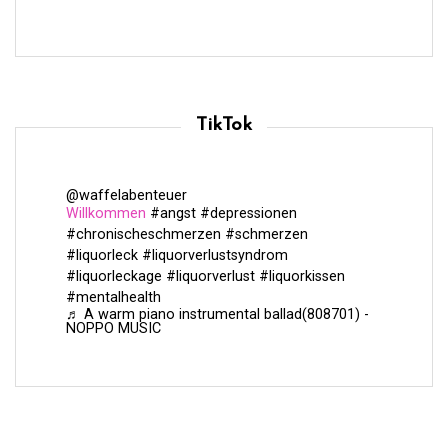
r
ä
g
e
TikTok
@waffelabenteuer
Willkommen
#angst
#depressionen
#chronischeschmerzen
#schmerzen
#liquorleck
#liquorverlustsyndrom
#liquorleckage
#liquorverlust
#liquorkissen
#mentalhealth
♬ A warm piano instrumental ballad(808701) -
NOPPO MUSIC