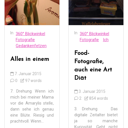
In
In
360° Blickwinkel
360° Blickwinkel
Fotografie
Fotografie
Ich
Gedankenfetzen
Food-
Alles in einem
Fotografie,
auch eine Art
7. Januar 2015
Diät
0
97 words
7. Drehung Wenn ich
3. Januar 2015
mich bei meiner Mama
2
854 words
vor die Amarylis stelle,
3. Drehung Das
dann sehe ich genau
digitale Zeitalter bietet
eine Blüte. Riesig und
ja so manche
prachtvoll. Wenn...
Kuriosität. Geht nicht