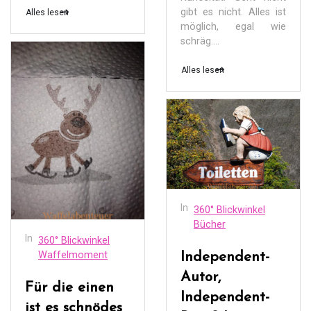
gibt es nicht. Alles ist
Alles lesen
möglich, egal wie
schräg....
Alles lesen
In
360° Blickwinkel
Bücher
In
360° Blickwinkel
Waffelmoment
Independent-
Autor,
Für die einen
Independent-
ist es schnödes