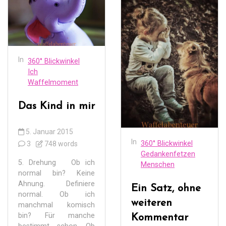
In
360° Blickwinkel
Ich
Waffelmoment
Das Kind in mir
5. Januar 2015
In
360° Blickwinkel
3
748 words
Gedankenfetzen
5. Drehung Ob ich
Menschen
normal bin? Keine
Ahnung. Definiere
Ein Satz, ohne
normal. Ob ich
weiteren
manchmal komisch
bin? Für manche
Kommentar