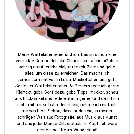
r
i
e
r
u
n
Meine Waffelabenteuer und ich. Das ist schon eine
g
verrückte Combo. Ich, die Claudia, bin so ein bißchen
schräg drauf, erlebe viel, setze mir Ziele und gebe
d
alles, um diese zu erreichen. Das mache ich
e
gemeinsam mit Eselin Luisa. Maskottchen und gute
Seele der Waffelabenteuer. Außerdem rede ich gerne
r
Klartext, gebe Senf dazu, gebe Tipps, mecker, schau
B
aus Blickwinkel und rede einfach gerne. Und damit ich
nicht mit mir selbst reden muss, nehme ich einfach
e
meinen Blog. Schön, dass ihr da seid, in meiner
i
schrägen Welt aus Fotografie, aus Musik, aus Kunst
und aus jeder Menge Glitzerstaub im Kopf. Ich wäre
t
gerne eine Elfe im Wunderland!