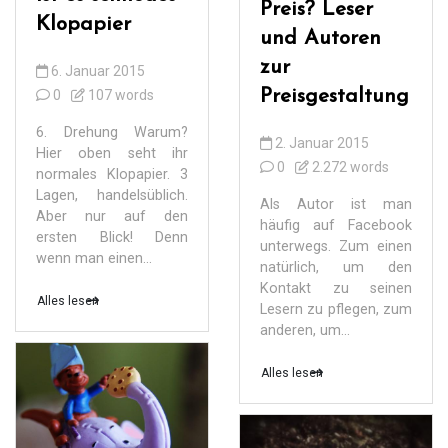
Preis? Leser
Klopapier
und Autoren
zur
6. Januar 2015
Preisgestaltung
0
107 words
6. Drehung Warum?
2. Januar 2015
Hier oben seht ihr
0
2.272 words
normales Klopapier. 3
Lagen, handelsüblich.
Als Autor ist man
Aber nur auf den
häufig auf Facebook
ersten Blick! Denn
unterwegs. Zum einen
wenn man einen...
natürlich, um den
Kontakt zu seinen
Alles lesen
Lesern zu pflegen, zum
anderen, um...
Alles lesen