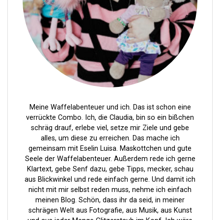
a
v
i
g
a
t
i
Meine Waffelabenteuer und ich. Das ist schon eine
verrückte Combo. Ich, die Claudia, bin so ein bißchen
o
schräg drauf, erlebe viel, setze mir Ziele und gebe
n
alles, um diese zu erreichen. Das mache ich
gemeinsam mit Eselin Luisa. Maskottchen und gute
Seele der Waffelabenteuer. Außerdem rede ich gerne
Klartext, gebe Senf dazu, gebe Tipps, mecker, schau
aus Blickwinkel und rede einfach gerne. Und damit ich
nicht mit mir selbst reden muss, nehme ich einfach
meinen Blog. Schön, dass ihr da seid, in meiner
schrägen Welt aus Fotografie, aus Musik, aus Kunst