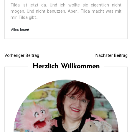
Tilda ist jetzt da. Und ich wollte sie eigentlich nicht
mögen. Und nicht benutzen. Aber… Tilda macht was mit
mir. Tilda gibt...
Alles lesen
Vorheriger Beitrag
Nächster Beitrag
B
Herzlich Willkommen
e
i
t
r
a
g
s
n