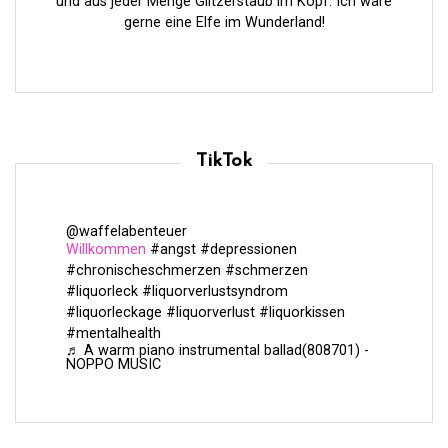
und aus jeder Menge Glitzerstaub im Kopf. Ich wäre
gerne eine Elfe im Wunderland!
TikTok
@waffelabenteuer
Willkommen
#angst
#depressionen
#chronischeschmerzen
#schmerzen
#liquorleck
#liquorverlustsyndrom
#liquorleckage
#liquorverlust
#liquorkissen
#mentalhealth
♬ A warm piano instrumental ballad(808701) -
NOPPO MUSIC