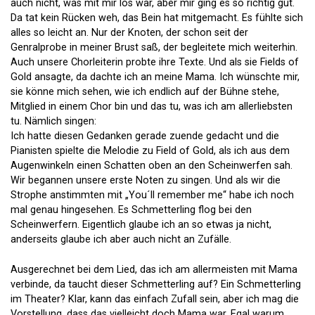
auch nicht, was mit mir los war, aber mir ging es so richtig gut.
Da tat kein Rücken weh, das Bein hat mitgemacht. Es fühlte sich
alles so leicht an. Nur der Knoten, der schon seit der
Genralprobe in meiner Brust saß, der begleitete mich weiterhin.
Auch unsere Chorleiterin probte ihre Texte. Und als sie Fields of
Gold ansagte, da dachte ich an meine Mama. Ich wünschte mir,
sie könne mich sehen, wie ich endlich auf der Bühne stehe,
Mitglied in einem Chor bin und das tu, was ich am allerliebsten
tu. Nämlich singen:
Ich hatte diesen Gedanken gerade zuende gedacht und die
Pianisten spielte die Melodie zu Field of Gold, als ich aus dem
Augenwinkeln einen Schatten oben an den Scheinwerfen sah.
Wir begannen unsere erste Noten zu singen. Und als wir die
Strophe anstimmten mit „You´ll remember me“ habe ich noch
mal genau hingesehen. Es Schmetterling flog bei den
Scheinwerfern. Eigentlich glaube ich an so etwas ja nicht,
anderseits glaube ich aber auch nicht an Zufälle.
Ausgerechnet bei dem Lied, das ich am allermeisten mit Mama
verbinde, da taucht dieser Schmetterling auf? Ein Schmetterling
im Theater? Klar, kann das einfach Zufall sein, aber ich mag die
Vorstellung, dass das vielleicht doch Mama war. Egal warum