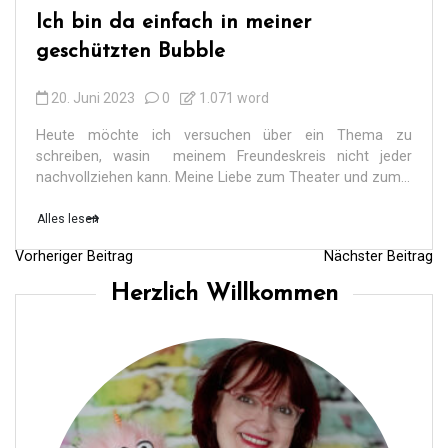
Ich bin da einfach in meiner
geschützten Bubble
20. Juni 2023
0
1.071 word
Heute möchte ich versuchen über ein Thema zu
schreiben, wasin meinem Freundeskreis nicht jeder
nachvollziehen kann. Meine Liebe zum Theater und zum...
Alles lesen
Vorheriger Beitrag
Nächster Beitrag
B
Herzlich Willkommen
e
i
t
r
a