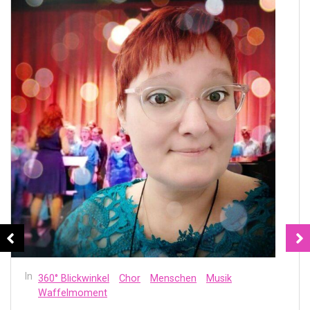
In
360° Blickwinkel
Chor
Menschen
Musik
Waffelmoment