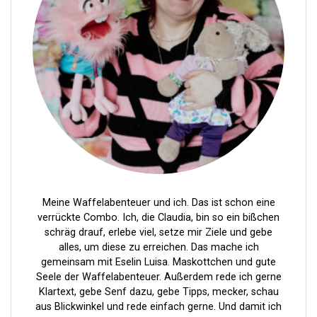
g
s
n
a
v
i
g
a
t
i
Meine Waffelabenteuer und ich. Das ist schon eine
verrückte Combo. Ich, die Claudia, bin so ein bißchen
o
schräg drauf, erlebe viel, setze mir Ziele und gebe
n
alles, um diese zu erreichen. Das mache ich
gemeinsam mit Eselin Luisa. Maskottchen und gute
Seele der Waffelabenteuer. Außerdem rede ich gerne
Klartext, gebe Senf dazu, gebe Tipps, mecker, schau
aus Blickwinkel und rede einfach gerne. Und damit ich