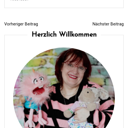
Vorheriger Beitrag
Nächster Beitrag
B
Herzlich Willkommen
e
i
t
r
a
g
s
n
a
v
i