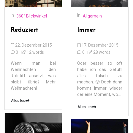
In
In
360° Blickwinkel
Allgemein
Reduziert
Immer
22. Dezember 2015
17. Dezember 2015
0
12 words
0
28 words
Wenn man bei
Oder besser so oft
Weihnachten den
habe ich das Gefühl
Rotstift ansetzt, was
alles falsch zu
bleibt übrig? Mehr
machen. 🙁 Doch dann
Weihnachten!
kommt immer wieder
der eine Moment, wo...
Alles lesen
Alles lesen