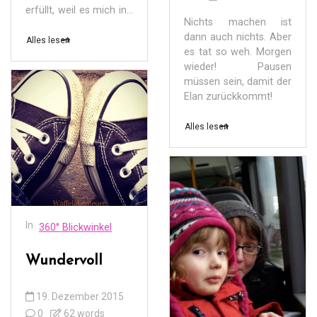
erfüllt, weil es mich in...
Nichts machen ist
dann auch nichts. Aber
Alles lesen
es tat so weh. Morgen
wieder! Pausen
müssen sein, damit der
Elan zurückkommt!
Alles lesen
In
360° Blickwinkel
Wundervoll
19. Dezember 2015
0
62 words