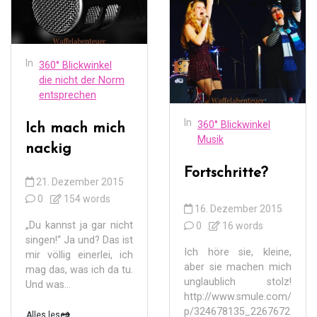
In
360° Blickwinkel
die nicht der Norm
entsprechen
In
360° Blickwinkel
Ich mach mich
Musik
nackig
Fortschritte?
21. Dezember 2015
0
154 words
16. Dezember 2015
„Du kannst ja gar nicht
0
16 words
singen!“ Ja und? Das ist
Ich höre sie, kleine,
mir völlig einerlei, ich
aber sie machen mich
mag das, was ich da tu.
unglaublich stolz!
Und was...
http://www.smule.com/
p/324678135_2267672
Alles lesen