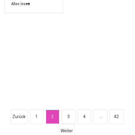
Alles lesen
S
Zurück
1
2
3
4
…
42
e
Weiter
i