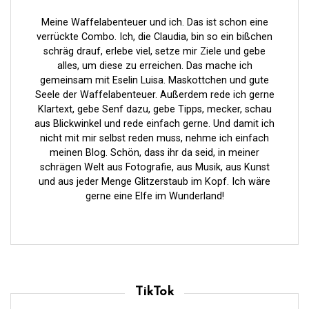
g
Meine Waffelabenteuer und ich. Das ist schon eine
d
verrückte Combo. Ich, die Claudia, bin so ein bißchen
e
schräg drauf, erlebe viel, setze mir Ziele und gebe
alles, um diese zu erreichen. Das mache ich
r
gemeinsam mit Eselin Luisa. Maskottchen und gute
B
Seele der Waffelabenteuer. Außerdem rede ich gerne
Klartext, gebe Senf dazu, gebe Tipps, mecker, schau
e
aus Blickwinkel und rede einfach gerne. Und damit ich
i
nicht mit mir selbst reden muss, nehme ich einfach
meinen Blog. Schön, dass ihr da seid, in meiner
t
schrägen Welt aus Fotografie, aus Musik, aus Kunst
r
und aus jeder Menge Glitzerstaub im Kopf. Ich wäre
gerne eine Elfe im Wunderland!
ä
g
e
TikTok