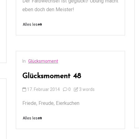
Der Farbwechsel ist geglückt! Übung macht
eben doch den Meister!
Alles lesen
In
Glücksmoment
Glücksmoment 48
17. Februar 2014
0
3 words
Friede, Freude, Eierkuchen
Alles lesen