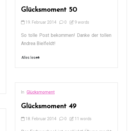
Glücksmoment 50
19. Februar 2014
0
9 words
So tolle Post bekommen! Danke der tollen
Andrea Bielfeldt!
Alles lesen
In
Glücksmoment
Glücksmoment 49
18. Februar 2014
0
11 words