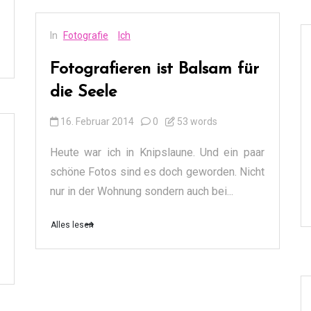
In
Fotografie
Ich
Fotografieren ist Balsam für
die Seele
16. Februar 2014
0
53 words
Heute war ich in Knipslaune. Und ein paar
schöne Fotos sind es doch geworden. Nicht
nur in der Wohnung sondern auch bei...
Alles lesen