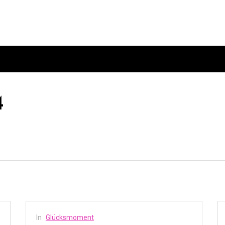
ann mit Sahne und Kirschen!
4
In
Glücksmoment