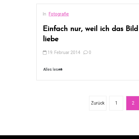
In
Fotografie
Einfach nur, weil ich das Bild
liebe
19. Februar 2014
0
Alles lesen
S
Zurück
1
2
e
i
t