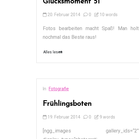
Glücksmoment 51
20. Februar 2014
0
10 words
Fotos bearbeiten macht Spaß! Man holt
nochmal das Beste raus!
Alles lesen
In
Fotografie
Frühlingsboten
19. Februar 2014
0
9 words
[ngg_images gallery_ids=“2″