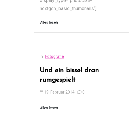
display_type=“photocrati-
nextgen_basic_thumbnails“]
Alles lesen
In
Fotografie
Und ein bissel dran
rumgespielt
19. Februar 2014
0
Alles lesen