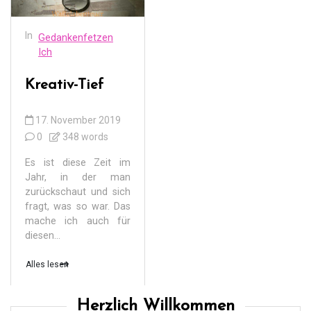
In
Gedankenfetzen
Ich
Kreativ-Tief
17. November 2019
0
348 words
Es ist diese Zeit im
Jahr, in der man
zurückschaut und sich
fragt, was so war. Das
mache ich auch für
diesen...
Alles lesen
Herzlich Willkommen